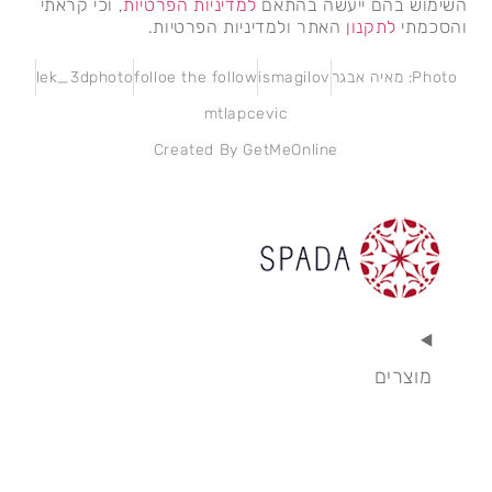
השימוש בהם ייעשה בהתאם
למדיניות הפרטיות
, וכי קראתי
והסכמתי
לתקנון
האתר ולמדיניות הפרטיות.
Photo: מאיה אבגר
ismagilov
folloe the follow
lek_3dphoto
mtlapcevic
Created By GetMeOnline
מוצרים