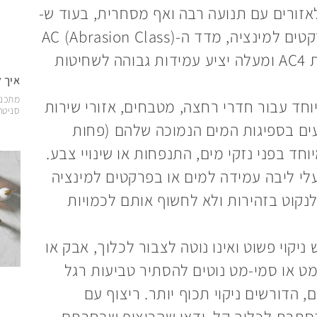
 בדרגת PEI 4-5 מתאים לאזורים עם תנועה רבה ואף מסחרית, בעוד ש-
PEI 1-2 מתאים לאזורי שינה בלבד. בפרקטים למינציה, מדד ה-AC (Abrasion Class)
מציין את עמידותו לשחיקה. ריצוף בדרגת AC4 ומעלה יציע עמידות גבוהה לשחיטות
איך 
מתכננ
וחד עבור חדרי רחצה, מטבחים, אזורי שירות
סניטרי
דועים בספיגות המים הנמוכה שלהם (פחות
מיוחד בפני נזקי מים, התנפחות או שינויי צבע.
לי ליבה עמידה למים או בפרקטים למינציה
לנקוט בזהירות ולא לחשוף אותם לכמויות
ניקוי פשוט ואינו נוטה לצבור לכלוך, אבק או
מט או סמי-מט נוטים להסתיר טביעות רגל
 הדורשים ניקוי תכוף יותר. ריצוף עם
הסתרת לכלוך קל. ודאו שהריצוף שבחרתם