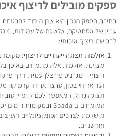
ספקים מובילים לריצוף איכ
בחירת הספק הנכון היא אבן היסוד להבטחת אי
עניין של אסתטיקה, אלא גם של עמידות, פונק
לרכישת ריצוף איכותי:
אולמות תצוגה ייעודיים לריצוף:
מצוינת. אולמות אלה מתמחים באופן בלעד
ריצוף – מגרניט פורצלן עמיד, דרך פרקט
ועד אריחי בטון, טרצו ואריחי קרמיקה מע
תצוגה גדול, המאפשר לכם לדמיין טוב יו
המומחים ב-Spada ובמקומות
מושלמת לצרכים הפונקציונליים והעיצוביי
וחדשניים.
יבואנים רשמיים וספקים גדולים:
חברות א