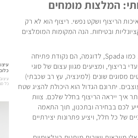
ותי: המלצות מומחים
כות הריצוף ושקט נפשי. ריצוף הוא לא רק
ציונליות ובטיחות. הנה המקומות המומלצים
מקומות כמו Spada, לדוגמה, הם נקודת פתיחה
עיצו
י בריצוף, ומציעים מגוון עצום של סוגי
כלום
ים מסוגים שונים (למינציה, עץ רב שכבתי)
עיצוב
כל סנטי
וצבים. יתרונם הגדול הוא היכולת להציג שטח
תר איך ייראה הריצוף בחלל שלכם. צוות
 דומים יסייע לכם בבחירה ובתכנון, תוך התאמה
ם של כל חלל, ויציע פתרונות יצירתיים
לו מייבאות ישירות מותגים בינלאומיים