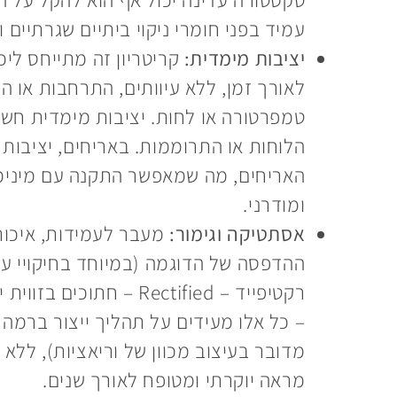
עמיד בפני חומרי ניקוי ביתיים שגרתיים וא
יציבות מימדית:
קריטריון זה מתייחס ליכ
לאורך זמן, ללא עיוותים, התרחבות או ה
טמפרטורה או לחות. יציבות מימדית חשוב
הלוחות או התרוממות. באריחים, יציבות
האריחים, מה שמאפשר התקנה עם מינימום
ומודרני.
אסתטיקה וגימור:
מעבר לעמידות, איכות ה
ההדפסה של הדוגמה (במיוחד בחיקויי עץ, 
רקטיפייד – Rectified –
– כל אלו מעידים על תהליך ייצור ברמה ג
מדובר בעיצוב מכוון של וריאציות), ללא 
מראה יוקרתי ומטופח לאורך שנים.