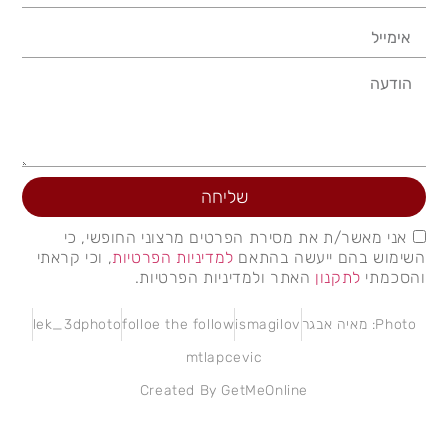
שליחה
אני מאשר/ת את מסירת הפרטים מרצוני החופשי, כי
השימוש בהם ייעשה בהתאם
למדיניות הפרטיות
, וכי קראתי
והסכמתי
לתקנון
האתר ולמדיניות הפרטיות.
Photo: מאיה אבגר
ismagilov
folloe the follow
lek_3dphoto
mtlapcevic
Created By GetMeOnline