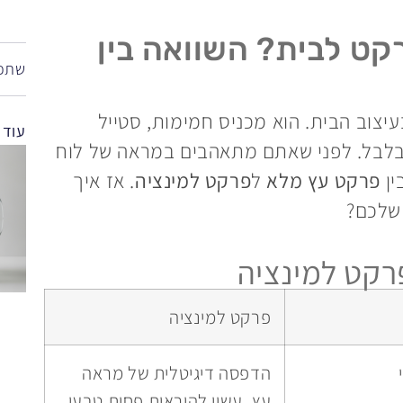
קט לבית? השוואה בין
שתפו
צוב הבית. הוא מכניס חמימות, סטייל
עוד 
תבלבל. לפני שאתם מתאהבים במראה של לוח
ין
פרקט עץ מלא
ל
פרקט למינציה
. אז איך
שלכם?
רקט למינציה
פרקט למינציה
הדפסה דיגיטלית של מראה
עץ, עשוי להיראות פחות טבעי