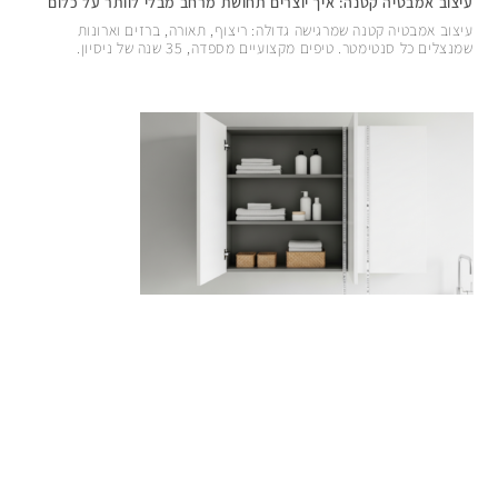
עיצוב אמבטיה קטנה: איך יוצרים תחושת מרחב מבלי לוותר על כלום
עיצוב אמבטיה קטנה שמרגישה גדולה: ריצוף, תאורה, ברזים וארונות
שמנצלים כל סנטימטר. טיפים מקצועיים מספדה, 35 שנה של ניסיון.