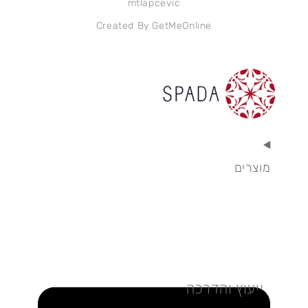
mtlapcevic
Created By GetMeOnline
מוצרים
ייעוץ והדרכה